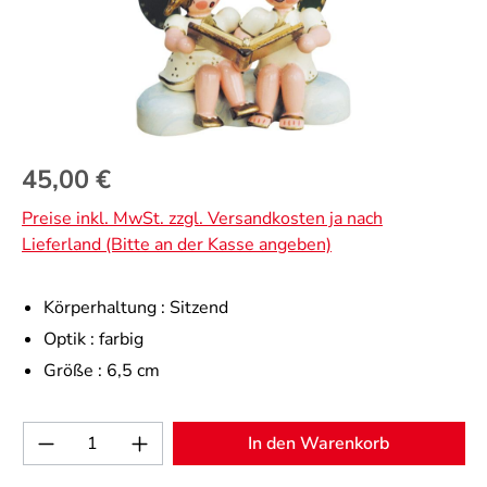
Regulärer Preis:
45,00 €
Preise inkl. MwSt. zzgl. Versandkosten ja nach
Lieferland (Bitte an der Kasse angeben)
Körperhaltung :
Sitzend
Optik :
farbig
Größe :
6,5 cm
Produkt Anzahl: Gib den gewünschten Wert 
In den Warenkorb