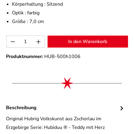
Körperhaltung :
Sitzend
Optik :
farbig
Größe :
7,0 cm
Produkt Anzahl: Gib den gewünschten Wert 
In den Warenkorb
Produktnummer:
HUB-500h1006
Beschreibung
Original Hubrig Volkskunst aus Zschorlau im
Erzgebirge Serie: Hubiduu ® - Teddy mit Herz