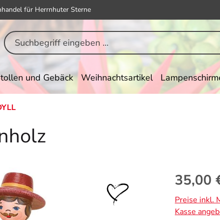
hhandel für Herrnhuter Sterne
tollen und Gebäck
Weihnachtsartikel
Lampenschirm
DYLL
inholz
Regulärer Pr
35,00 
Preise inkl.
Kasse angeb