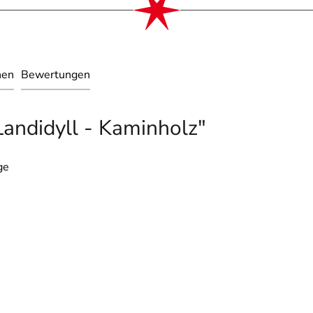
nen
Bewertungen
andidyll - Kaminholz"
ge