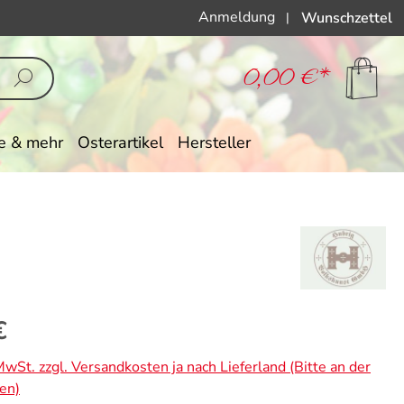
Anmeldung
Wunschzettel
|
0,00 €*
e & mehr
Osterartikel
Hersteller
eis:
€
 MwSt. zzgl. Versandkosten ja nach Lieferland (Bitte an der
en)