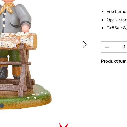
Erscheinu
Optik :
far
Größe :
8
Produkt 
Produktnum