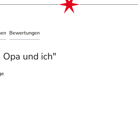
nen
Bewertungen
 Opa und ich"
ge