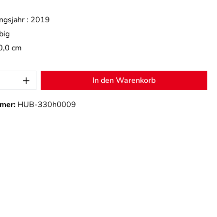
ngsjahr :
2019
big
0,0 cm
Anzahl: Gib den gewünschten Wert ein od
In den Warenkorb
mer:
HUB-330h0009