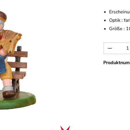
Erscheinu
Optik :
far
Größe :
1
Produkt 
Produktnum