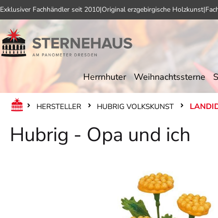
Exklusiver Fachhändler seit 2010
|
Original erzgebirgische Holzkunst
|
Fac
 Hauptinhalt springen
Zur Suche springen
Zur Hauptnavigation springen
Herrnhuter
Weihnachtssterne
S
LANDI
HERSTELLER
HUBRIG VOLKSKUNST
Hubrig - Opa und ich
Bildergalerie überspringen