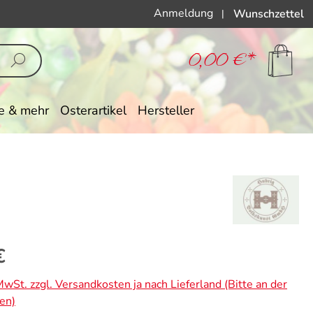
Anmeldung
Wunschzettel
|
0,00 €*
e & mehr
Osterartikel
Hersteller
eis:
€
 MwSt. zzgl. Versandkosten ja nach Lieferland (Bitte an der
en)