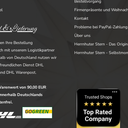
Bestellvorgang
el
Firmenpräsente und Weihnac
Kontakt
 & Lieferung
Probleme bei PayPal-Zahlung
Über uns
en Ihre Bestellung
Herrnhuter Stern - Das Origin
ich mit unserem Logistikpartner
Herrnhuter Stern - Selbstmo
alb von Deutschland nutzen wir
freundlichen Dienst DHL
nd DHL Warenpost.
arenwert von 90,00 EUR
 innerhalb Deutschlands
enfrei.