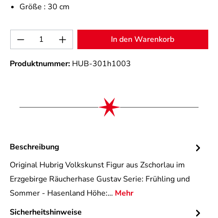
Größe :
30 cm
Produkt Anzahl: Gib den gewünschten Wert 
In den Warenkorb
Produktnummer:
HUB-301h1003
Beschreibung
Original Hubrig Volkskunst Figur aus Zschorlau im
Erzgebirge Räucherhase Gustav Serie: Frühling und
Sommer - Hasenland Höhe:…
Mehr
Sicherheitshinweise