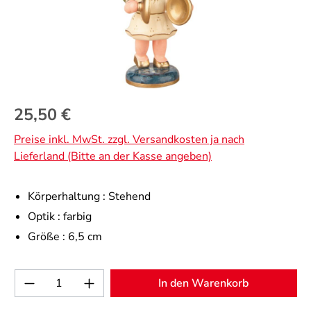
Regulärer Preis:
25,50 €
Preise inkl. MwSt. zzgl. Versandkosten ja nach
Lieferland (Bitte an der Kasse angeben)
Körperhaltung :
Stehend
Optik :
farbig
Größe :
6,5 cm
Produkt Anzahl: Gib den gewünschten Wert 
In den Warenkorb