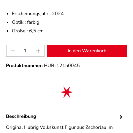
Erscheinungsjahr :
2024
Optik :
farbig
Größe :
6,5 cm
Produkt Anzahl: Gib den gewünschten Wert 
In den Warenkorb
Produktnummer:
HUB-121h0045
Beschreibung
Original Hubrig Volkskunst Figur aus Zschorlau im