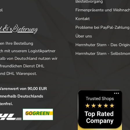
Bestellvorgang
el
Firmenpräsente und Weihnac
Kontakt
 & Lieferung
Probleme bei PayPal-Zahlung
Über uns
en Ihre Bestellung
Herrnhuter Stern - Das Origin
ich mit unserem Logistikpartner
Herrnhuter Stern - Selbstmo
alb von Deutschland nutzen wir
freundlichen Dienst DHL
nd DHL Warenpost.
arenwert von 90,00 EUR
 innerhalb Deutschlands
enfrei.