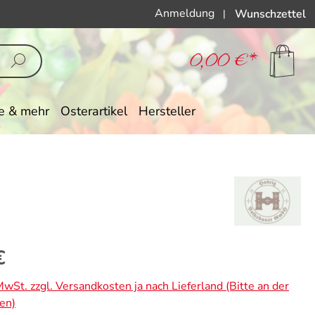
Anmeldung
Wunschzettel
|
0,00 €*
e & mehr
Osterartikel
Hersteller
eis:
€
 MwSt. zzgl. Versandkosten ja nach Lieferland (Bitte an der
en)