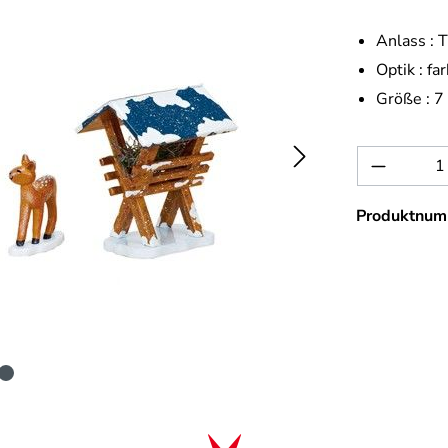
Anlass :
T
Optik :
far
Größe :
7
Produkt 
Produktnum