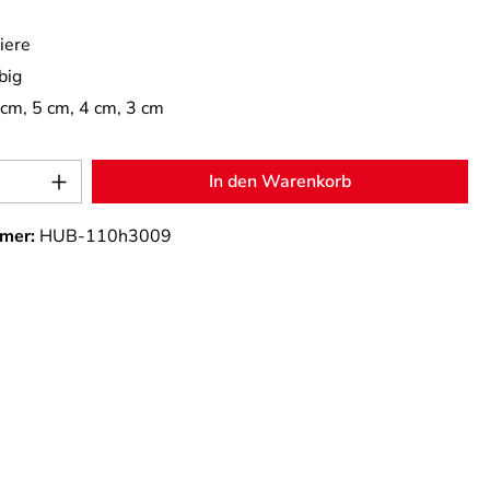
iere
big
 cm, 5 cm, 4 cm, 3 cm
Anzahl: Gib den gewünschten Wert ein od
In den Warenkorb
mer:
HUB-110h3009