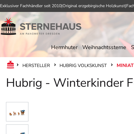
Exklusiver Fachhändler seit 2010
|
Original erzgebirgische Holzkunst
|
Fac
 Hauptinhalt springen
Zur Suche springen
Zur Hauptnavigation springen
Herrnhuter
Weihnachtssterne
S
MINIA
HERSTELLER
HUBRIG VOLKSKUNST
Hubrig - Winterkinder F
Bildergalerie überspringen