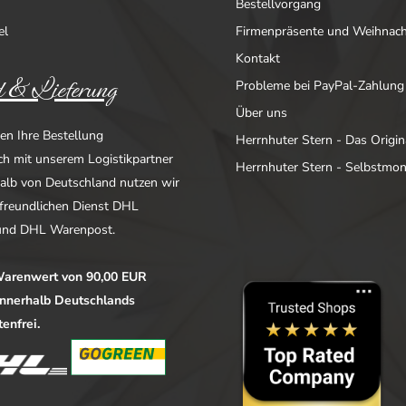
Bestellvorgang
el
Firmenpräsente und Weihnac
Kontakt
 & Lieferung
Probleme bei PayPal-Zahlung
Über uns
en Ihre Bestellung
Herrnhuter Stern - Das Origin
ich mit unserem Logistikpartner
Herrnhuter Stern - Selbstmo
alb von Deutschland nutzen wir
freundlichen Dienst DHL
nd DHL Warenpost.
arenwert von 90,00 EUR
 innerhalb Deutschlands
enfrei.