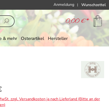
Anmeldung
Wunschzettel
|
0,00 €*
e & mehr
Osterartikel
Hersteller
eis:
€
 MwSt. zzgl. Versandkosten ja nach Lieferland (Bitte an der
en)