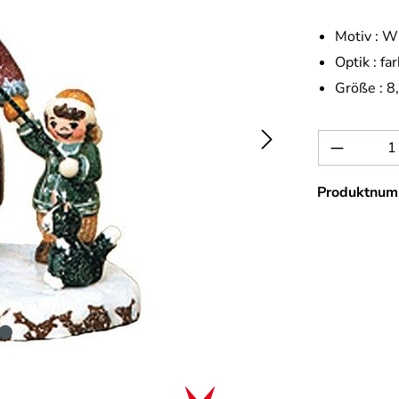
Motiv :
Wi
Optik :
far
Größe :
8
Produkt 
Produktnum