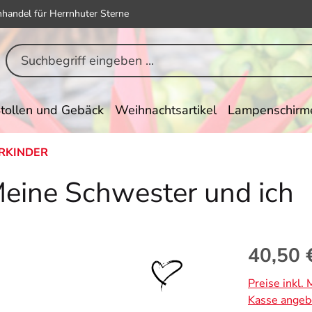
hhandel für Herrnhuter Sterne
tollen und Gebäck
Weihnachtsartikel
Lampenschirm
RKINDER
Meine Schwester und ich
Regulärer Pr
40,50 
Preise inkl.
Kasse angeb