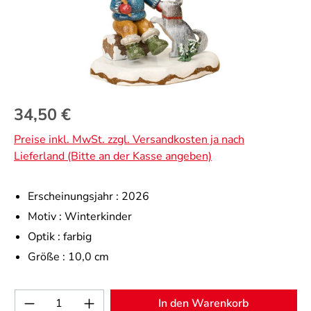
Regulärer Preis:
34,50 €
Preise inkl. MwSt. zzgl. Versandkosten ja nach
Lieferland (Bitte an der Kasse angeben)
Erscheinungsjahr :
2026
Motiv :
Winterkinder
Optik :
farbig
Größe :
10,0 cm
Produkt Anzahl: Gib den gewünschten Wert 
In den Warenkorb