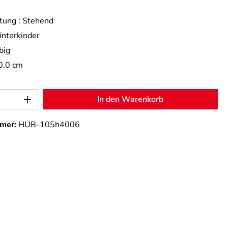
tung :
Stehend
nterkinder
big
0,0 cm
Anzahl: Gib den gewünschten Wert ein od
In den Warenkorb
mer:
HUB-105h4006