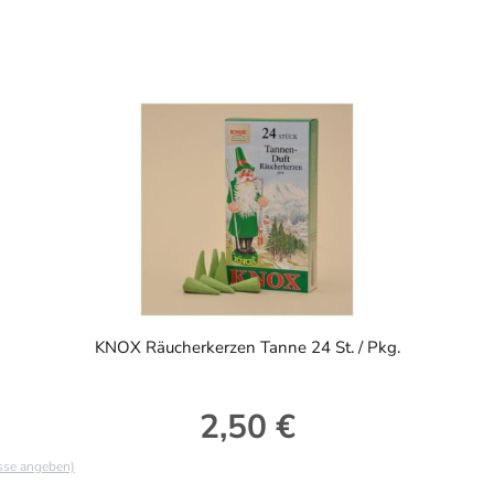
KNOX Räucherkerzen Tanne 24 St. / Pkg.
2,50 €
Regulärer Preis:
asse angeben)