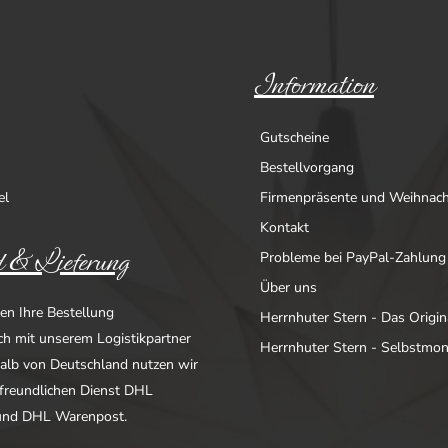
Information
Gutscheine
Bestellvorgang
el
Firmenpräsente und Weihnac
Kontakt
 & Lieferung
Probleme bei PayPal-Zahlung
Über uns
en Ihre Bestellung
Herrnhuter Stern - Das Origin
ich mit unserem Logistikpartner
Herrnhuter Stern - Selbstmo
alb von Deutschland nutzen wir
freundlichen Dienst DHL
nd DHL Warenpost.