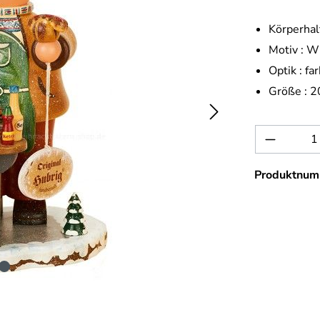
Körperhal
Motiv :
Wi
Optik :
far
Größe :
2
Produkt 
Produktnum