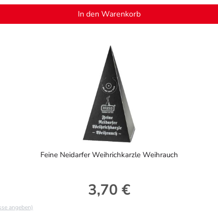
In den Warenkorb
Feine Neidarfer Weihrichkarzle Weihrauch
3,70 €
Regulärer Preis:
asse angeben)