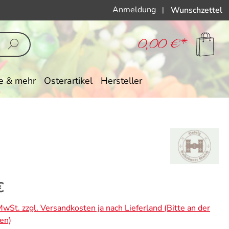
Anmeldung
Wunschzettel
|
0,00 €*
e & mehr
Osterartikel
Hersteller
eis:
€
 MwSt. zzgl. Versandkosten ja nach Lieferland (Bitte an der
en)