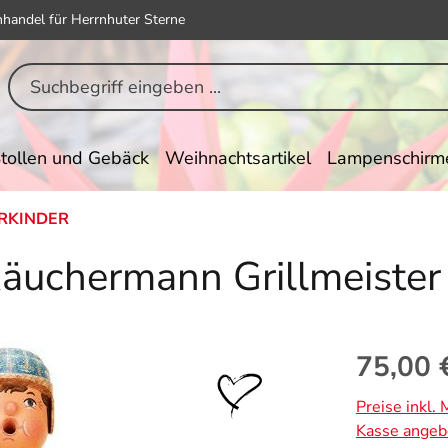
hhandel für Herrnhuter Sterne
tollen und Gebäck
Weihnachtsartikel
Lampenschirm
RKINDER
Räuchermann Grillmeister
Regulärer Pr
75,00 
Preise inkl.
Kasse angeb