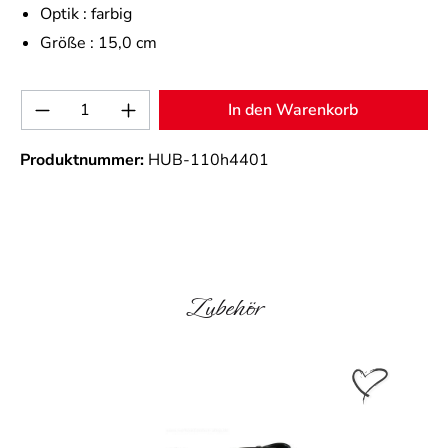
Optik :
farbig
Größe :
15,0 cm
Produkt Anzahl: Gib den gewünschten Wert 
In den Warenkorb
Produktnummer:
HUB-110h4401
Produktgalerie überspringen
Zubehör