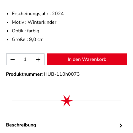
Erscheinungsjahr :
2024
Motiv :
Winterkinder
Optik :
farbig
Größe :
9,0 cm
Produkt Anzahl: Gib den gewünschten Wert 
In den Warenkorb
Produktnummer:
HUB-110h0073
Beschreibung