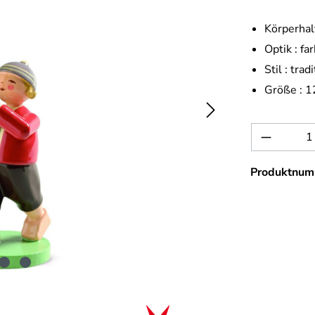
Körperhal
Optik :
far
Stil :
tradi
Größe :
1
Produkt 
Produktnum