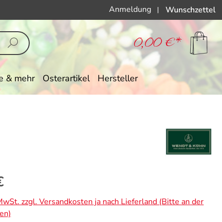
Anmeldung
Wunschzettel
|
0,00 €*
e & mehr
Osterartikel
Hersteller
eis:
€
 MwSt. zzgl. Versandkosten ja nach Lieferland (Bitte an der
en)