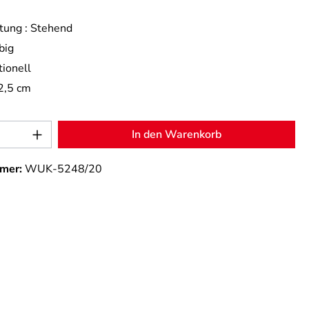
tung :
Stehend
big
tionell
2,5 cm
Anzahl: Gib den gewünschten Wert ein od
In den Warenkorb
mer:
WUK-5248/20