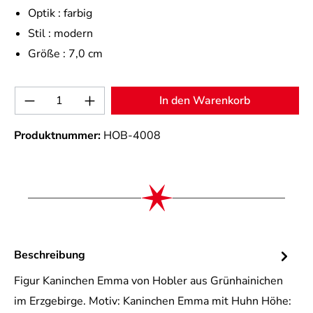
Optik :
farbig
Stil :
modern
Größe :
7,0 cm
Produkt Anzahl: Gib den gewünschten Wert 
In den Warenkorb
Produktnummer:
HOB-4008
Beschreibung
Figur Kaninchen Emma von Hobler aus Grünhainichen
im Erzgebirge. Motiv: Kaninchen Emma mit Huhn Höhe: