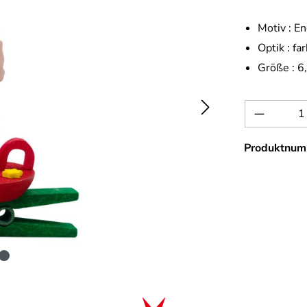
Motiv :
En
Optik :
far
Größe :
6
Produkt 
Produktnum