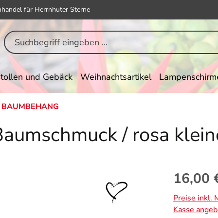
hhandel für Herrnhuter Sterne
tollen und Gebäck
Weihnachtsartikel
Lampenschirm
BAUMBEHANG
Baumschmuck / rosa klein
Regulärer Pr
16,00 
Preise inkl.
Kasse angeb