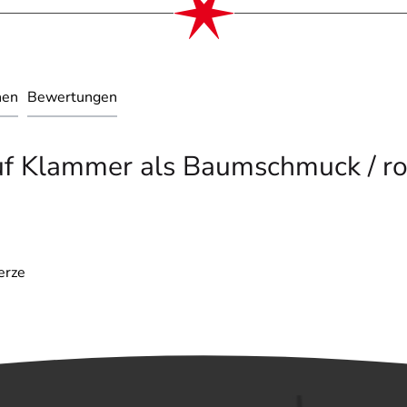
nen
Bewertungen
uf Klammer als Baumschmuck / ros
erze