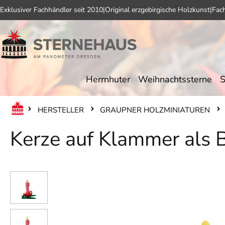
Exklusiver Fachhändler seit 2010
|
Original erzgebirgische Holzkunst
|
Fac
 Hauptinhalt springen
Zur Suche springen
Zur Hauptnavigation springen
Herrnhuter
Weihnachtssterne
S
HERSTELLER
GRAUPNER HOLZMINIATUREN
Kerze auf Klammer als 
Bildergalerie überspringen