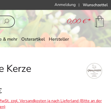
Anmeldung
Wunschzettel
|
0,00 €*
e & mehr
Osterartikel
Hersteller
e Kerze
eis:
€
 MwSt. zzgl. Versandkosten ja nach Lieferland (Bitte an der
en)