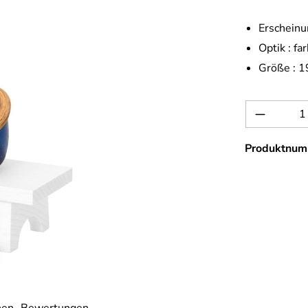
Erscheinu
Optik :
far
Größe :
1
Produkt 
Produktnum