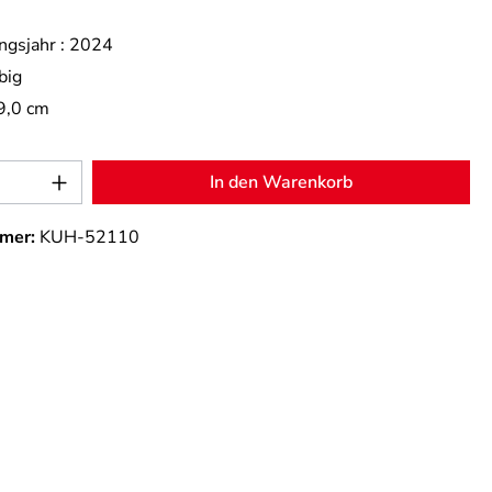
ngsjahr :
2024
big
9,0 cm
Anzahl: Gib den gewünschten Wert ein od
In den Warenkorb
mer:
KUH-52110