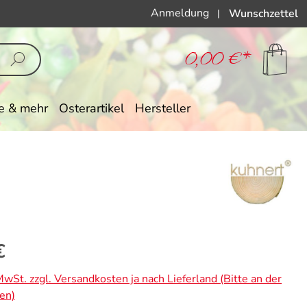
Anmeldung
Wunschzettel
|
0,00 €*
e & mehr
Osterartikel
Hersteller
eis:
€
 MwSt. zzgl. Versandkosten ja nach Lieferland (Bitte an der
en)