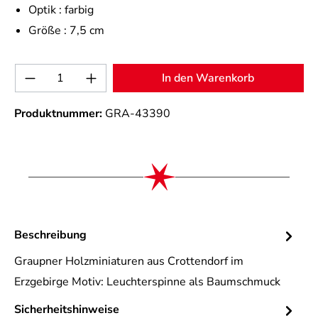
Optik :
farbig
Größe :
7,5 cm
Produkt Anzahl: Gib den gewünschten Wert 
In den Warenkorb
Produktnummer:
GRA-43390
Beschreibung
Graupner Holzminiaturen aus Crottendorf im
Erzgebirge Motiv: Leuchterspinne als Baumschmuck
Sicherheitshinweise