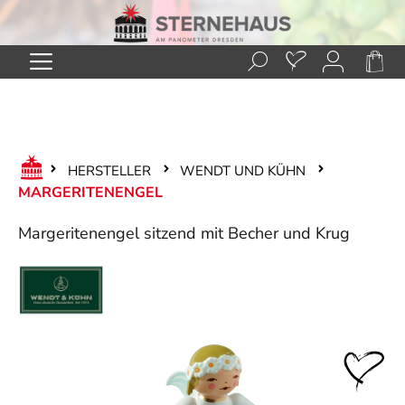
Zum Hauptinhalt springen
HERSTELLER
WENDT UND KÜHN
MARGERITENENGEL
Margeritenengel sitzend mit Becher und Krug
Bildergalerie überspringen