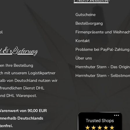
Gutscheine
Bestellvorgang
el
Firmenpräsente und Weihnac
Kontakt
 & Lieferung
Probleme bei PayPal-Zahlung
Über uns
en Ihre Bestellung
Herrnhuter Stern - Das Origin
ich mit unserem Logistikpartner
Herrnhuter Stern - Selbstmo
alb von Deutschland nutzen wir
freundlichen Dienst DHL
nd DHL Warenpost.
arenwert von 90,00 EUR
 innerhalb Deutschlands
enfrei.