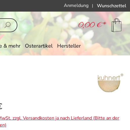
Anmeldung
Wunschzettel
|
0,00 €*
e & mehr
Osterartikel
Hersteller
eis:
€
 MwSt. zzgl. Versandkosten ja nach Lieferland (Bitte an der
en)