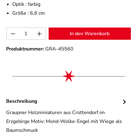
Optik :
farbig
Größe :
6,6 cm
Produkt Anzahl: Gib den gewünschten Wert 
In den Warenkorb
Produktnummer:
GRA-45560
Beschreibung
Graupner Holzminiaturen aus Crottendorf im
Erzgebirge Motiv: Mond-Wolke-Engel mit Wiege als
Baumschmuck