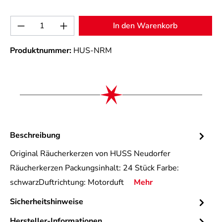
Produkt Anzahl: Gib den gewünschten Wert 
In den Warenkorb
Produktnummer:
HUS-NRM
Beschreibung
Original Räucherkerzen von HUSS Neudorfer
Räucherkerzen Packungsinhalt: 24 Stück Farbe:
schwarzDuftrichtung: Motorduft
Mehr
Sicherheitshinweise
Hersteller-Informationen