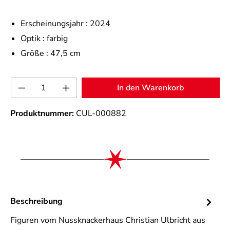
Erscheinungsjahr :
2024
Optik :
farbig
Größe :
47,5 cm
Produkt Anzahl: Gib den gewünschten Wert 
In den Warenkorb
Produktnummer:
CUL-000882
Beschreibung
Figuren vom Nussknackerhaus Christian Ulbricht aus