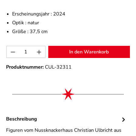
Erscheinungsjahr :
2024
Optik :
natur
Größe :
37,5 cm
Produkt Anzahl: Gib den gewünschten Wert 
In den Warenkorb
Produktnummer:
CUL-32311
Beschreibung
Figuren vom Nussknackerhaus Christian Ulbricht aus