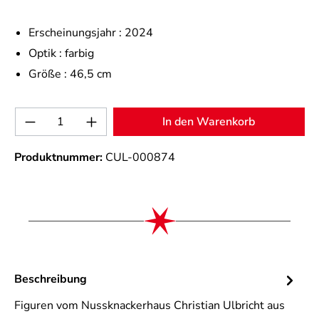
Erscheinungsjahr :
2024
Optik :
farbig
Größe :
46,5 cm
Produkt Anzahl: Gib den gewünschten Wert 
In den Warenkorb
Produktnummer:
CUL-000874
Beschreibung
Figuren vom Nussknackerhaus Christian Ulbricht aus