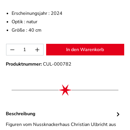
Erscheinungsjahr :
2024
Optik :
natur
Größe :
40 cm
Produkt Anzahl: Gib den gewünschten Wert 
In den Warenkorb
Produktnummer:
CUL-000782
Beschreibung
Figuren vom Nussknackerhaus Christian Ulbricht aus