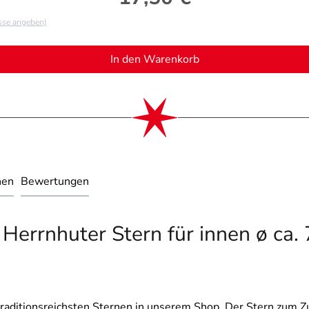
asse angeben)
In den Warenkorb
nen
Bewertungen
 Herrnhuter Stern für innen ø ca.
 traditionsreichsten Sternen in unserem Shop. Der Stern zum