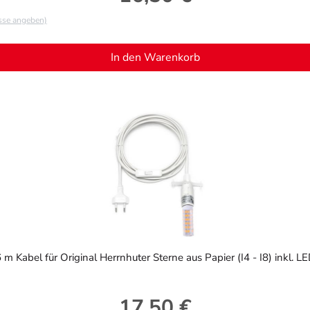
asse angeben)
In den Warenkorb
 m Kabel für Original Herrnhuter Sterne aus Papier (I4 - I8) inkl. L
17,50 €
Regulärer Preis: