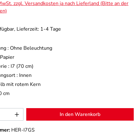
 MwSt. zzgl. Versandkosten ja nach Lieferland (Bitte an der
en)
fügbar, Lieferzeit: 1-4 Tage
ng :
Ohne Beleuchtung
Papier
rie :
I7 (70 cm)
ngsort :
Innen
lb mit rotem Kern
0 cm
Anzahl: Gib den gewünschten Wert ein od
In den Warenkorb
mer:
HER-I7GS