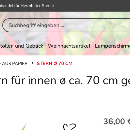
hhandel für Herrnhuter Sterne
tollen und Gebäck
Weihnachtsartikel
Lampenschirm
STERN Ø 70 CM
 AUS PAPIER
n für innen ø ca. 70 cm g
Regulärer Pr
36,00 