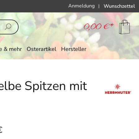
Anmeldung
Wunschzettel
|
0,00 €*
e & mehr
Osterartikel
Hersteller
elbe Spitzen mit
eis:
€