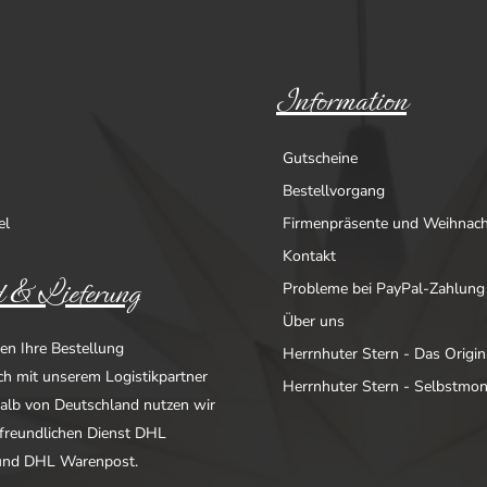
Information
Gutscheine
Bestellvorgang
el
Firmenpräsente und Weihnac
Kontakt
 & Lieferung
Probleme bei PayPal-Zahlung
Über uns
en Ihre Bestellung
Herrnhuter Stern - Das Origin
ich mit unserem Logistikpartner
Herrnhuter Stern - Selbstmo
alb von Deutschland nutzen wir
freundlichen Dienst DHL
nd DHL Warenpost.