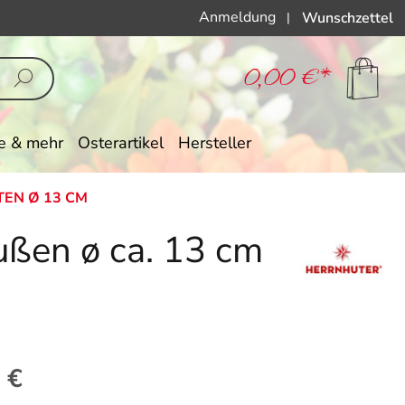
Anmeldung
Wunschzettel
|
0,00 €*
e & mehr
Osterartikel
Hersteller
EN Ø 13 CM
ußen ø ca. 13 cm
eis:
 €