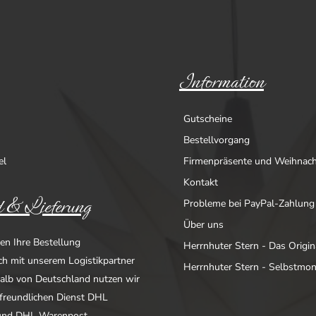
Information
Gutscheine
Bestellvorgang
el
Firmenpräsente und Weihnac
Kontakt
 & Lieferung
Probleme bei PayPal-Zahlung
Über uns
en Ihre Bestellung
Herrnhuter Stern - Das Origin
ich mit unserem Logistikpartner
Herrnhuter Stern - Selbstmo
alb von Deutschland nutzen wir
freundlichen Dienst DHL
nd DHL Warenpost.