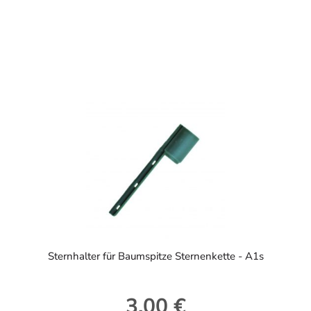
Sternhalter für Baumspitze Sternenkette - A1s
3,00 €
Regulärer Preis: