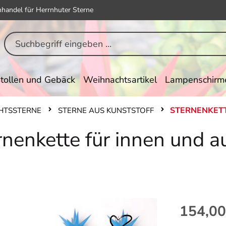
hhandel für Herrnhuter Sterne
tollen und Gebäck
Weihnachtsartikel
Lampenschirm
STERNENKETT
HTSSTERNE
STERNE AUS KUNSTSTOFF
rnenkette für innen und a
Regulärer Pr
154,00