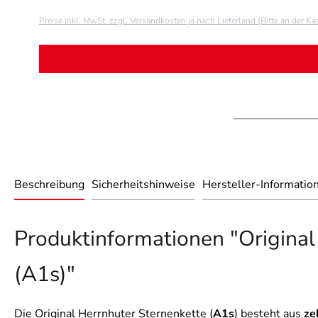
Preise inkl. MwSt. zzgl. Versandkosten ja nach Lieferland (Bitte an der K
Beschreibung
Sicherheitshinweise
Hersteller-Informatio
Produktinformationen "Original
(A1s)"
Die Original Herrnhuter Sternenkette (
A1s
) besteht aus
ze