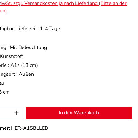
 MwSt. zzgl. Versandkosten ja nach Lieferland (Bitte an der
en)
fügbar, Lieferzeit: 1-4 Tage
ng :
Mit Beleuchtung
Kunststoff
rie :
A1s (13 cm)
ngsort :
Außen
au
3 cm
Anzahl: Gib den gewünschten Wert ein od
In den Warenkorb
mer:
HER-A1SBLLED