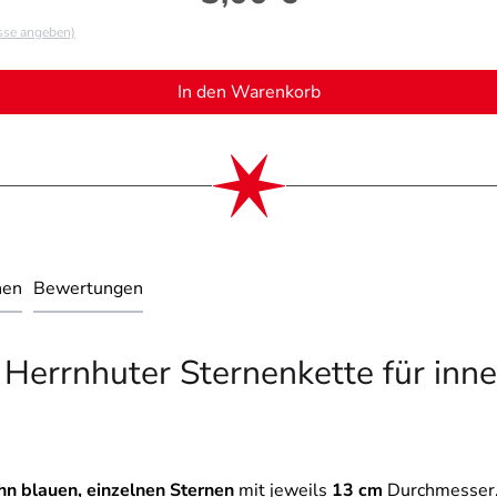
asse angeben)
In den Warenkorb
nen
Bewertungen
 Herrnhuter Sternenkette für inn
hn blauen, einzelnen Sternen
mit jeweils
13 cm
Durchmesser. 