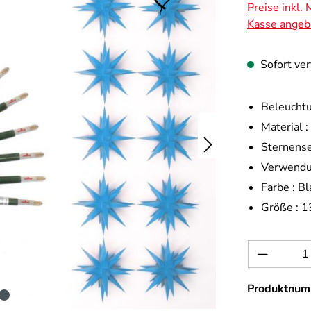
Preise inkl.
Kasse angeb
Sofort ver
Beleuchtu
Material :
Sternense
Verwendu
Farbe :
Bl
Größe :
1
Produkt 
Produktnum