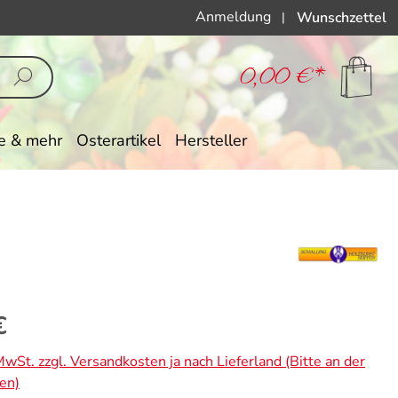
Anmeldung
Wunschzettel
|
0,00 €*
e & mehr
Osterartikel
Hersteller
eis:
€
 MwSt. zzgl. Versandkosten ja nach Lieferland (Bitte an der
en)