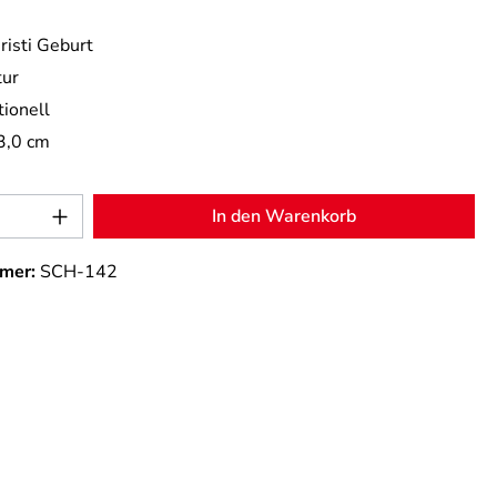
risti Geburt
tur
tionell
3,0 cm
Anzahl: Gib den gewünschten Wert ein od
In den Warenkorb
mer:
SCH-142