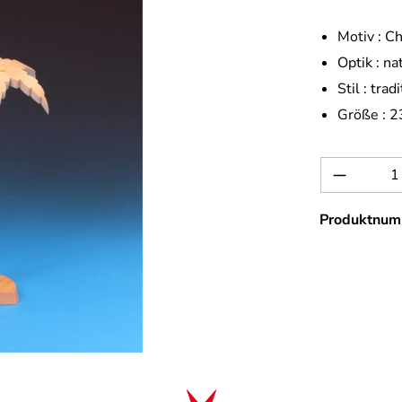
Motiv :
Ch
Optik :
na
Stil :
tradi
Größe :
2
Produkt 
Produktnum