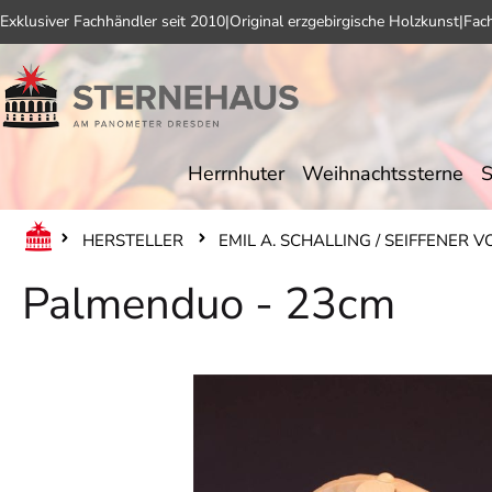
Exklusiver Fachhändler seit 2010
|
Original erzgebirgische Holzkunst
|
Fac
 Hauptinhalt springen
Zur Suche springen
Zur Hauptnavigation springen
Herrnhuter
Weihnachtssterne
S
HERSTELLER
EMIL A. SCHALLING / SEIFFENER 
Palmenduo - 23cm
Bildergalerie überspringen