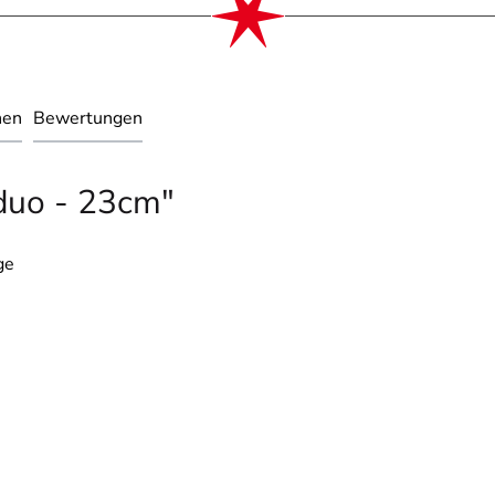
nen
Bewertungen
duo - 23cm"
ge