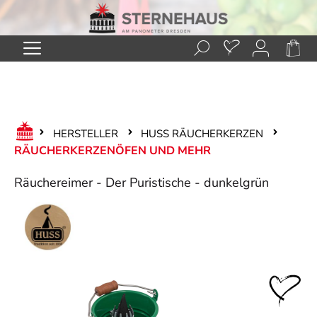
Zum Hauptinhalt springen
HERSTELLER
HUSS RÄUCHERKERZEN
RÄUCHERKERZENÖFEN UND MEHR
Räuchereimer - Der Puristische - dunkelgrün
Bildergalerie überspringen