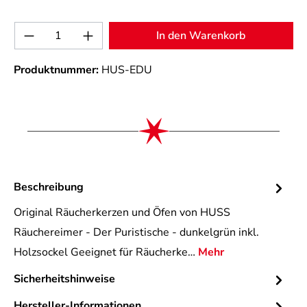
Produkt Anzahl: Gib den gewünschten Wert 
In den Warenkorb
Produktnummer:
HUS-EDU
Beschreibung
Original Räucherkerzen und Öfen von HUSS
Räuchereimer - Der Puristische - dunkelgrün inkl.
Holzsockel Geeignet für Räucherke…
Mehr
Sicherheitshinweise
Hersteller-Informationen