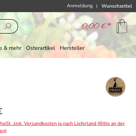
Anmeldung
Wunschzettel
|
0,00 €*
e & mehr
Osterartikel
Hersteller
eis:
€
 MwSt. zzgl. Versandkosten ja nach Lieferland (Bitte an der
en)