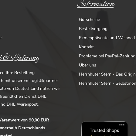
Information
Gutscheine
Bestellvorgang
el
Firmenpräsente und Weihnac
Kontakt
 & Lieferung
Probleme bei PayPal-Zahlung
Über uns
en Ihre Bestellung
Herrnhuter Stern - Das Origin
ich mit unserem Logistikpartner
Herrnhuter Stern - Selbstmo
alb von Deutschland nutzen wir
freundlichen Dienst DHL
nd DHL Warenpost.
arenwert von 90,00 EUR
 innerhalb Deutschlands
enfrei.