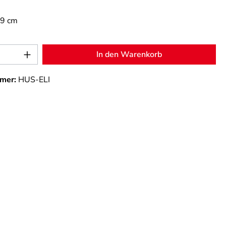
,9 cm
Anzahl: Gib den gewünschten Wert ein od
In den Warenkorb
mer:
HUS-ELI