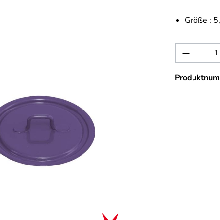
Größe :
5
Produkt 
Produktnum