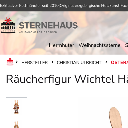
Exklusiver Fachhändler seit 2010
|
Original erzgebirgische Holzkunst
|
Fac
 Hauptinhalt springen
Zur Suche springen
Zur Hauptnavigation springen
Herrnhuter
Weihnachtssterne
S
OSTER
HERSTELLER
CHRISTIAN ULBRICHT
Räucherfigur Wichtel H
Bildergalerie überspringen