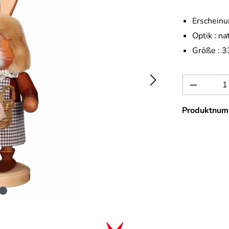
Erscheinu
Optik :
na
Größe :
3
Produkt 
Produktnum