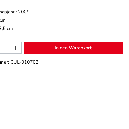
ngsjahr :
2009
tur
3,5 cm
Anzahl: Gib den gewünschten Wert ein od
In den Warenkorb
mer:
CUL-010702