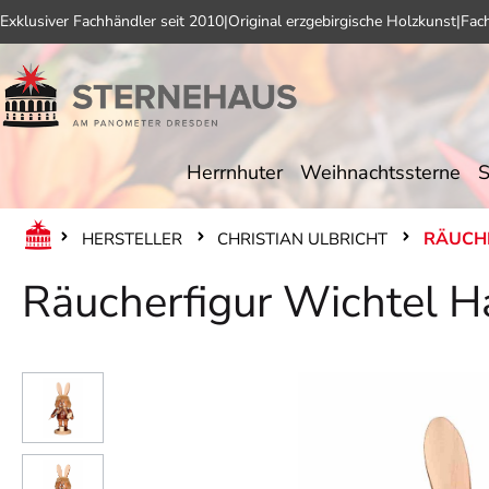
Exklusiver Fachhändler seit 2010
|
Original erzgebirgische Holzkunst
|
Fac
 Hauptinhalt springen
Zur Suche springen
Zur Hauptnavigation springen
Herrnhuter
Weihnachtssterne
S
RÄUCH
HERSTELLER
CHRISTIAN ULBRICHT
Räucherfigur Wichtel H
Bildergalerie überspringen