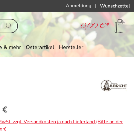
Anmeldung
Wunschzettel
|
0,00 €*
e & mehr
Osterartikel
Hersteller
eis:
 €
 MwSt. zzgl. Versandkosten ja nach Lieferland (Bitte an der
en)