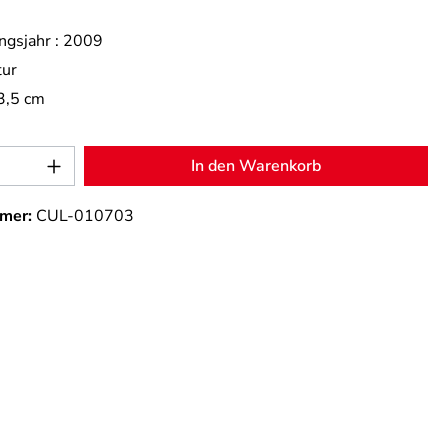
ngsjahr :
2009
tur
3,5 cm
Anzahl: Gib den gewünschten Wert ein od
In den Warenkorb
mer:
CUL-010703