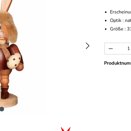
Erscheinu
Optik :
na
Größe :
3
Produkt 
Produktnum