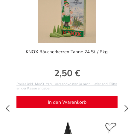
KNOX Räucherkerzen Tanne 24 St. / Pkg.
2,50 €
Regulärer Preis:
Preise inkl. MwSt. zzgl. Versandkosten ja nach Lieferland (Bitte
an der Kasse angeben)
In den Warenkorb