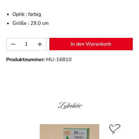
Optik :
farbig
Größe :
29,0 cm
Produkt Anzahl: Gib den gewünschten Wert 
In den Warenkorb
Produktnummer:
MU-16810
Produktgalerie überspringen
Zubehör