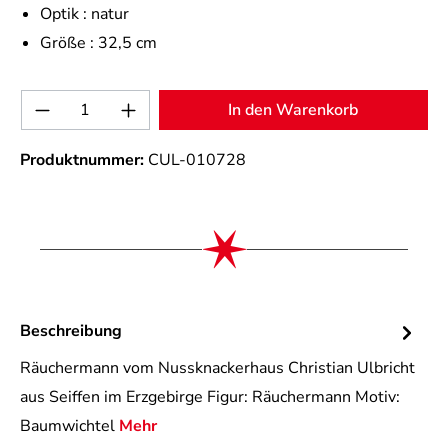
Optik :
natur
Größe :
32,5 cm
Produkt Anzahl: Gib den gewünschten Wert 
In den Warenkorb
Produktnummer:
CUL-010728
Beschreibung
Räuchermann vom Nussknackerhaus Christian Ulbricht
aus Seiffen im Erzgebirge Figur: Räuchermann Motiv:
Baumwichtel
Mehr