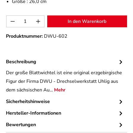
Größe :
26,0 cm
Produkt Anzahl: Gib den gewünschten Wert 
In den Warenkorb
Produktnummer:
DWU-602
Beschreibung
Der große Blattwichtel ist eine original erzgebirgische
Figur der Firma DWU - Drechselwerkstatt Uhlig aus
dem sächsischen Au…
Mehr
Sicherheitshinweise
Hersteller-Informationen
Bewertungen