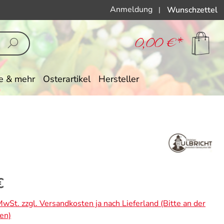
Anmeldung
Wunschzettel
|
0,00 €*
e & mehr
Osterartikel
Hersteller
eis:
€
 MwSt. zzgl. Versandkosten ja nach Lieferland (Bitte an der
en)