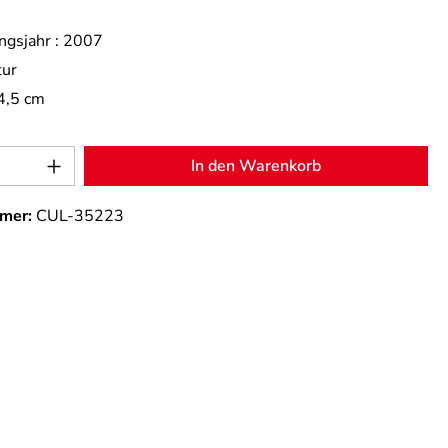
ngsjahr :
2007
tur
4,5 cm
Anzahl: Gib den gewünschten Wert ein od
In den Warenkorb
mer:
CUL-35223