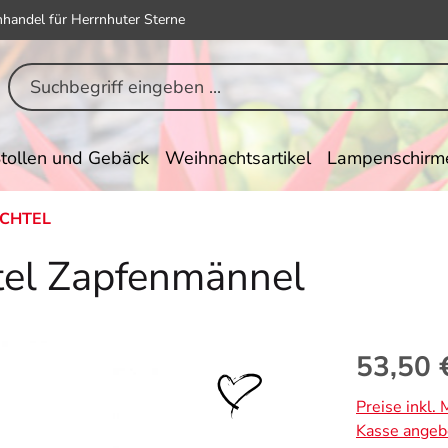
hhandel für Herrnhuter Sterne
tollen und Gebäck
Weihnachtsartikel
Lampenschirm
ICHTEL
el Zapfenmännel
Regulärer Pr
53,50 
Preise inkl.
Kasse angeb