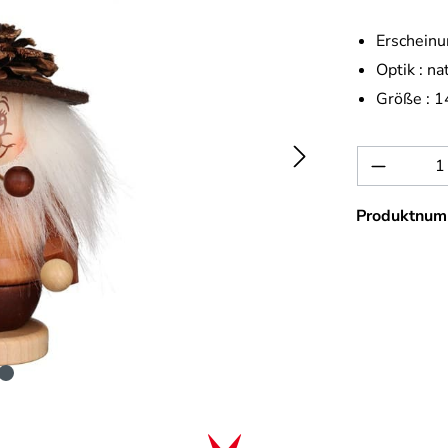
Erscheinu
Optik :
na
Größe :
1
Produkt 
Produktnum