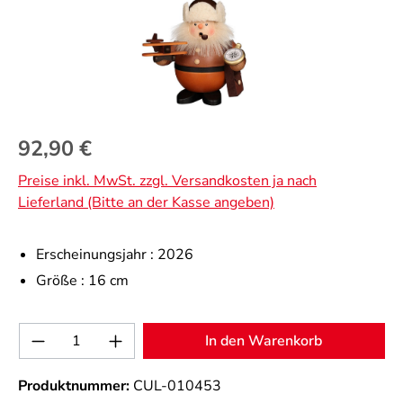
Regulärer Preis:
92,90 €
Preise inkl. MwSt. zzgl. Versandkosten ja nach
Lieferland (Bitte an der Kasse angeben)
Erscheinungsjahr :
2026
Größe :
16 cm
Produkt Anzahl: Gib den gewünschten Wert 
In den Warenkorb
Produktnummer:
CUL-010453