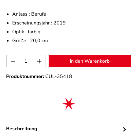
Anlass :
Berufe
Erscheinungsjahr :
2019
Optik :
farbig
Größe :
20,0 cm
Produkt Anzahl: Gib den gewünschten Wert 
In den Warenkorb
Produktnummer:
CUL-35418
Beschreibung