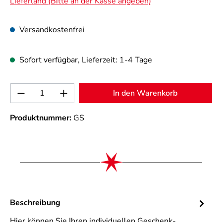
Lieferland (Bitte an der Kasse angeben)
Versandkostenfrei
Sofort verfügbar, Lieferzeit: 1-4 Tage
Produkt Anzahl: Gib den gewünschten Wert 
In den Warenkorb
Produktnummer:
GS
Beschreibung
Hier können Sie Ihren individuellen Geschenk-