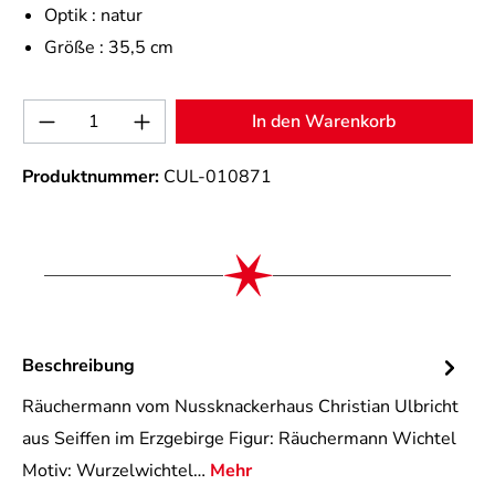
Optik :
natur
Größe :
35,5 cm
Produkt Anzahl: Gib den gewünschten Wert 
In den Warenkorb
Produktnummer:
CUL-010871
Beschreibung
Räuchermann vom Nussknackerhaus Christian Ulbricht
aus Seiffen im Erzgebirge Figur: Räuchermann Wichtel
Motiv: Wurzelwichtel…
Mehr