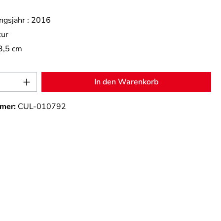
ngsjahr :
2016
tur
3,5 cm
Anzahl: Gib den gewünschten Wert ein od
In den Warenkorb
mer:
CUL-010792