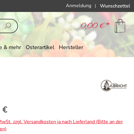
Anmeldung
Wunschzettel
|
0,00 €*
e & mehr
Osterartikel
Hersteller
eis:
 €
 MwSt. zzgl. Versandkosten ja nach Lieferland (Bitte an der
en)