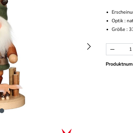
Erscheinu
Optik :
na
Größe :
3
Produkt 
Produktnum