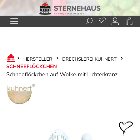
Zum Hauptinhalt springen
HERSTELLER
DRECHSLEREI KUHNERT
SCHNEEFLÖCKCHEN
Schneeflöckchen auf Wolke mit Lichterkranz
Bildergalerie überspringen