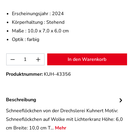
Erscheinungsjahr :
2024
Körperhaltung :
Stehend
Maße :
10,0 x 7,0 x 6,0 cm
Optik :
farbig
Produkt Anzahl: Gib den gewünschten Wert 
In den Warenkorb
Produktnummer:
KUH-43356
Beschreibung
Schneeflöckchen von der Drechslerei Kuhnert Motiv:
Schneeflöckchen auf Wolke mit Lichterkranz Höhe: 6,0
cm Breite: 10,0 cm T…
Mehr