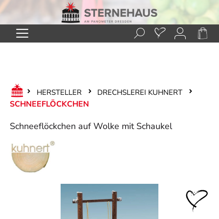
Zum Hauptinhalt springen
HERSTELLER
DRECHSLEREI KUHNERT
SCHNEEFLÖCKCHEN
Schneeflöckchen auf Wolke mit Schaukel
Bildergalerie überspringen