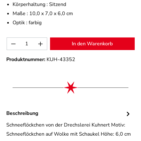
Körperhaltung :
Sitzend
Maße :
10,0 x 7,0 x 6,0 cm
Optik :
farbig
Produkt Anzahl: Gib den gewünschten Wert 
In den Warenkorb
Produktnummer:
KUH-43352
Beschreibung
Schneeflöckchen von der Drechslerei Kuhnert Motiv:
Schneeflöckchen auf Wolke mit Schaukel Höhe: 6,0 cm