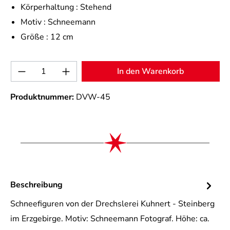
Körperhaltung :
Stehend
Motiv :
Schneemann
Größe :
12 cm
Produkt Anzahl: Gib den gewünschten Wert 
In den Warenkorb
Produktnummer:
DVW-45
Beschreibung
Schneefiguren von der Drechslerei Kuhnert - Steinberg
im Erzgebirge. Motiv: Schneemann Fotograf. Höhe: ca.