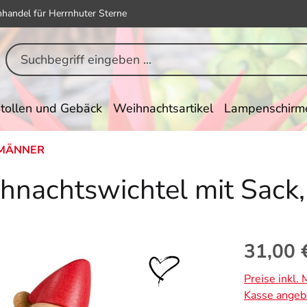
hhandel für Herrnhuter Sterne
tollen und Gebäck
Weihnachtsartikel
Lampenschirm
MÄNNER
nachtswichtel mit Sack,
Regulärer Pr
31,00 
Preise inkl.
Kasse angeb