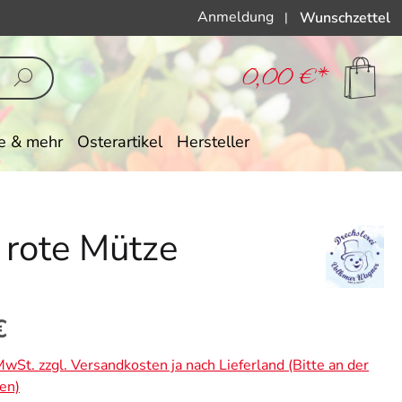
Anmeldung
Wunschzettel
|
0,00 €*
e & mehr
Osterartikel
Hersteller
 rote Mütze
eis:
€
 MwSt. zzgl. Versandkosten ja nach Lieferland (Bitte an der
en)