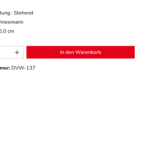
tung :
Stehend
hneemann
0,0 cm
Anzahl: Gib den gewünschten Wert ein od
In den Warenkorb
mer:
DVW-137