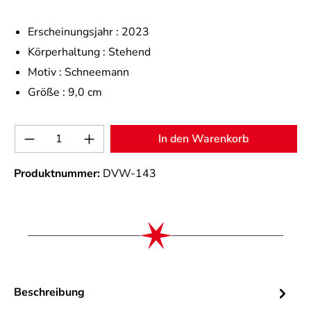
Erscheinungsjahr :
2023
Körperhaltung :
Stehend
Motiv :
Schneemann
Größe :
9,0 cm
Produkt Anzahl: Gib den gewünschten Wert 
In den Warenkorb
Produktnummer:
DVW-143
Beschreibung