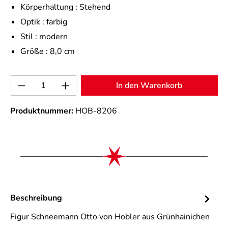
Körperhaltung :
Stehend
Optik :
farbig
Stil :
modern
Größe :
8,0 cm
Produkt Anzahl: Gib den gewünschten Wert 
In den Warenkorb
Produktnummer:
HOB-8206
Beschreibung
Figur Schneemann Otto von Hobler aus Grünhainichen