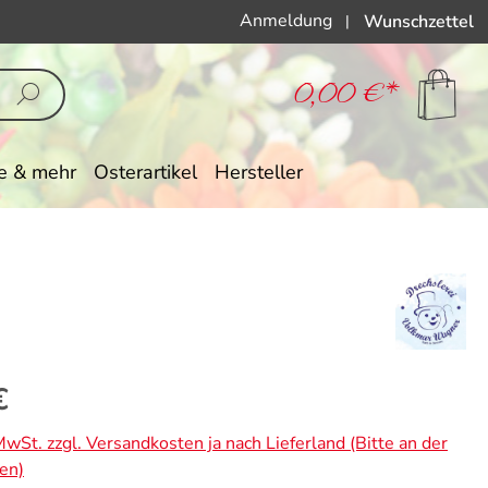
Anmeldung
Wunschzettel
|
0,00 €*
e & mehr
Osterartikel
Hersteller
eis:
€
 MwSt. zzgl. Versandkosten ja nach Lieferland (Bitte an der
en)