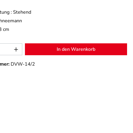
tung :
Stehend
hneemann
3 cm
Anzahl: Gib den gewünschten Wert ein od
In den Warenkorb
mer:
DVW-14/2