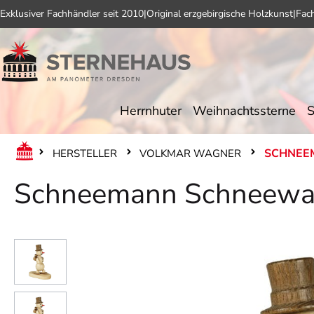
Exklusiver Fachhändler seit 2010
|
Original erzgebirgische Holzkunst
|
Fac
 Hauptinhalt springen
Zur Suche springen
Zur Hauptnavigation springen
Herrnhuter
Weihnachtssterne
S
SCHNEE
HERSTELLER
VOLKMAR WAGNER
Schneemann Schneewa
Bildergalerie überspringen