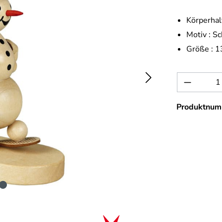
Körperhal
Motiv :
Sc
Größe :
1
Produkt 
Produktnum