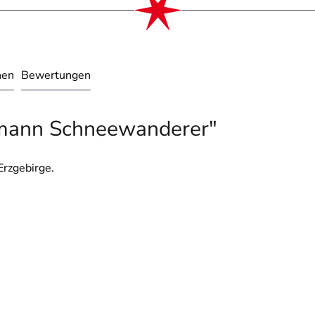
nen
Bewertungen
emann Schneewanderer"
Erzgebirge.