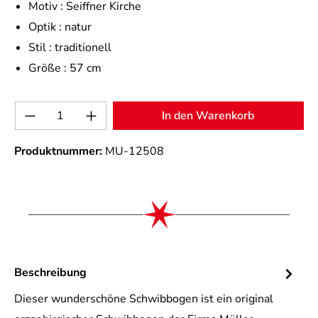
Motiv :
Seiffner Kirche
Optik :
natur
Stil :
traditionell
Größe :
57 cm
Produkt Anzahl: Gib den gewünschten Wert 
In den Warenkorb
Produktnummer:
MU-12508
Beschreibung
Dieser wunderschöne Schwibbogen ist ein original